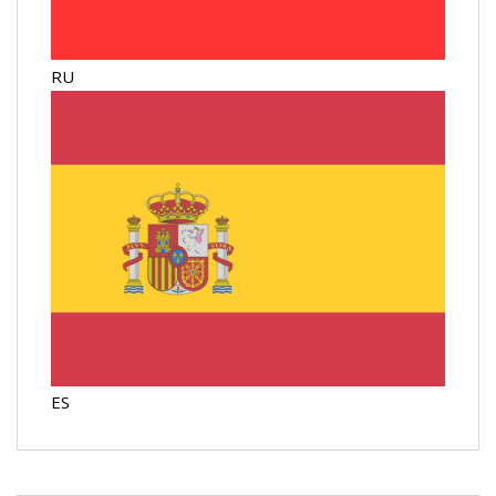
RU
ES