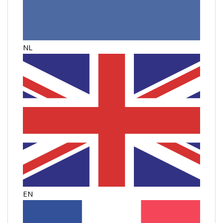
NL
EN