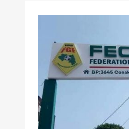
Politique
-
Candidats : désignez vos représ
des votes) avant le 16 mai à 16h
Politique
-
Double scrutin du 31 mai : retra
du 16 au 31 mai 2026
Politique
-
Délégués de bureaux de vote : v
avant le 16 mai 2026 à 16h
Politique
-
Proclamation des résultats glob
statistiques des législatives et communales 