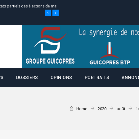
tats partiels des élections de mai
e d’appel, joignable au 105, ouvert
 des campagnes ce jeudi 28 mai à
WS
DOSSIERS
OPINIONS
PORTRAITS
ANNON
nce de la fiche de procuration
Commissions Administratives de
Home
2020
août
1
tation de serment et à une