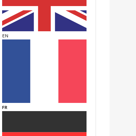
EN
FR