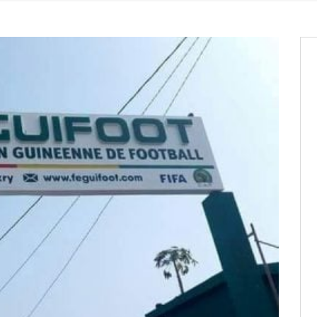
entants aux CACV (centralisation
it des cartes d’électeurs possible
os informations à transmettre
aux provisoires et des
: ce 4 juin à 18h