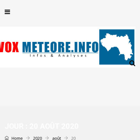
JOUR :
20 AOÛT 2020
Home
2020
août
20