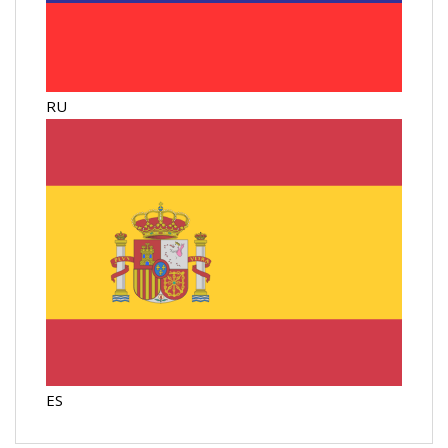
RU
ES