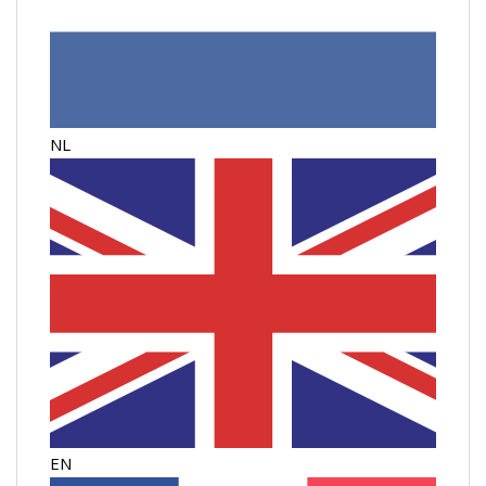
NL
EN