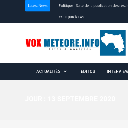
Latest News
Politique
-
Suite de la publication des résul
– mardi 02 juin à 17h
Politique
-
Scrutins : la DGE active un centr
24h/24 et 7j/7
Actualités
-
Double scrutin du 31 mai : fin
minuit
ACTUALITÉS
EDITOS
INTERVIE
Actualités
-
Communiqué relatif à la délivra
Politique
-
Convocation des membres des 
JOUR :
13 SEPTEMBRE 2020
Centralisation des Votes (CACV) à une pres
formation
Politique
-
Candidats : désignez vos représ