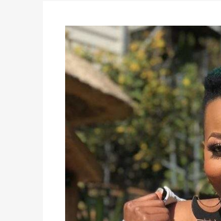
des votes) avant le 16 mai à 16h
Politique
-
Double scrutin du 31 mai : retra
du 16 au 31 mai 2026
Politique
-
Délégués de bureaux de vote : v
avant le 16 mai 2026 à 16h
Politique
-
Proclamation des résultats glob
statistiques des législatives et communales 