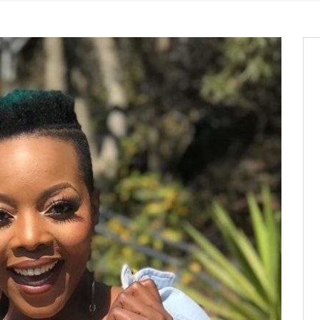
it des cartes d’électeurs possible
os informations à transmettre
aux provisoires et des
: ce 4 juin à 18h