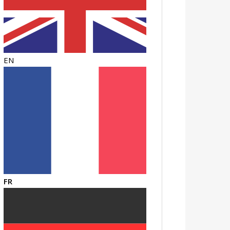
EN
FR