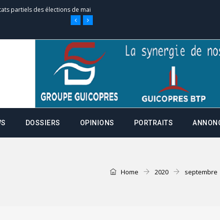
tats partiels des élections de mai
e d’appel, joignable au 105, ouvert
 des campagnes ce jeudi 28 mai à
WS
DOSSIERS
OPINIONS
PORTRAITS
ANNON
nce de la fiche de procuration
Commissions Administratives de
Home
2020
septembre
tation de serment et à une
entants aux CACV (centralisation