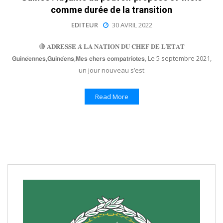
comme durée de la transition
EDITEUR
30 AVRIL 2022
🔴 𝐀𝐃𝐑𝐄𝐒𝐒𝐄 𝐀̀ 𝐋𝐀 𝐍𝐀𝐓𝐈𝐎𝐍 𝐃𝐔 𝐂𝐇𝐄𝐅 𝐃𝐄 𝐋’𝐄́𝐓𝐀𝐓
𝗚𝘂𝗶𝗻𝗲́𝗲𝗻𝗻𝗲𝘀,𝗚𝘂𝗶𝗻𝗲́𝗲𝗻𝘀,𝗠𝗲𝘀 𝗰𝗵𝗲𝗿𝘀 𝗰𝗼𝗺𝗽𝗮𝘁𝗿𝗶𝗼𝘁𝗲𝘀, Le 5 septembre 2021,
un jour nouveau s’est
Read More