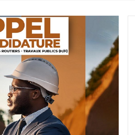
entants aux CACV (centralisation
it des cartes d’électeurs possible
os informations à transmettre
aux provisoires et des
: ce 4 juin à 18h