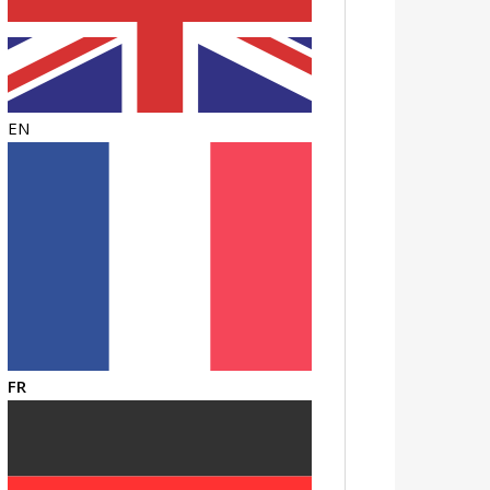
EN
FR