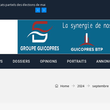
tats partiels des élections de mai
tats partiels des élections de mai
e d’appel, joignable au 105, ouvert
WS
DOSSIERS
OPINIONS
PORTRAITS
ANNON
 des campagnes ce jeudi 28 mai à
nce de la fiche de procuration
Home
2024
septembre
Commissions Administratives de
tation de serment et à une