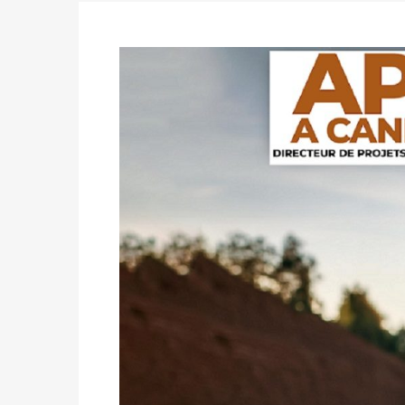
formation
Politique
-
Candidats : désignez vos représ
des votes) avant le 16 mai à 16h
Politique
-
Double scrutin du 31 mai : retra
du 16 au 31 mai 2026
Politique
-
Délégués de bureaux de vote : v
avant le 16 mai 2026 à 16h
Politique
-
Proclamation des résultats glob
statistiques des législatives et communales 