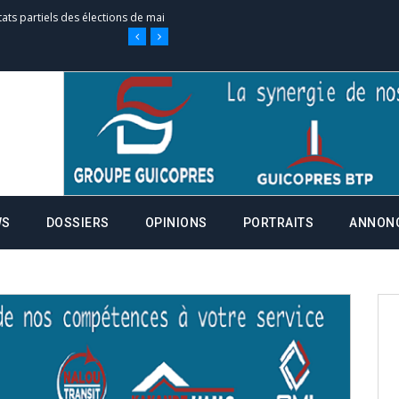
tats partiels des élections de mai
tats partiels des élections de mai
e d’appel, joignable au 105, ouvert
WS
DOSSIERS
OPINIONS
PORTRAITS
ANNON
 des campagnes ce jeudi 28 mai à
nce de la fiche de procuration
Commissions Administratives de
tation de serment et à une