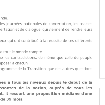
onde.
 les journées nationales de concertation, les assises
ertation et de dialogue, qui viennent de rendre leurs
eux qui ont contribué à la réussite de ces différents
 de tout le monde compte.
che les contradictions, de même que celle du peuple
imposer à chacun.
nogramme de la Transition, que des autres questions
́𝗲𝘀 𝗮̀ 𝘁𝗼𝘂𝘀 𝗹𝗲𝘀 𝗻𝗶𝘃𝗲𝗮𝘂𝘅 𝗱𝗲𝗽𝘂𝗶𝘀 𝗹𝗲 𝗱𝗲́𝗯𝘂𝘁 𝗱𝗲 𝗹𝗮
𝗼𝘀𝗮𝗻𝘁𝗲𝘀 𝗱𝗲 𝗹𝗮 𝗻𝗮𝘁𝗶𝗼𝗻, 𝗮𝘂𝗽𝗿𝗲̀𝘀 𝗱𝗲 𝘁𝗼𝘂𝘀 𝗹𝗲𝘀
𝘁, 𝗶𝗹 𝗿𝗲𝘀𝘀𝗼𝗿𝘁 𝘂𝗻𝗲 𝗽𝗿𝗼𝗽𝗼𝘀𝗶𝘁𝗶𝗼𝗻 𝗺𝗲́𝗱𝗶𝗮𝗻𝗲 𝗱’𝘂𝗻𝗲
 𝗱𝗲 𝟯𝟵 𝗺𝗼𝗶𝘀.