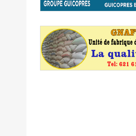
formation
Politique
-
Candidats : désignez vos représ
des votes) avant le 16 mai à 16h
Politique
-
Double scrutin du 31 mai : retra
du 16 au 31 mai 2026
Politique
-
Délégués de bureaux de vote : v
avant le 16 mai 2026 à 16h
Politique
-
Proclamation des résultats glob
statistiques des législatives et communales 