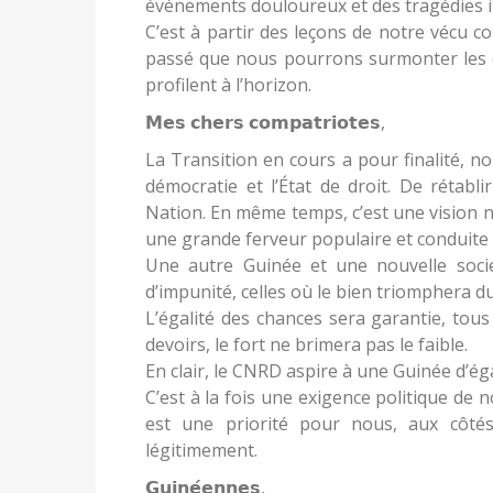
événements douloureux et des tragédies i
C’est à partir des leçons de notre vécu 
passé que nous pourrons surmonter les dif
profilent à l’horizon.
𝗠𝗲𝘀 𝗰𝗵𝗲𝗿𝘀 𝗰𝗼𝗺𝗽𝗮𝘁𝗿𝗶𝗼𝘁𝗲𝘀,
La Transition en cours a pour finalité, n
démocratie et l’État de droit. De rétabl
Nation. En même temps, c’est une vision n
une grande ferveur populaire et conduite
Une autre Guinée et une nouvelle socié
d’impunité, celles où le bien triomphera d
L’égalité des chances sera garantie, tou
devoirs, le fort ne brimera pas le faible.
En clair, le CNRD aspire à une Guinée d’égal
C’est à la fois une exigence politique de
est une priorité pour nous, aux côté
légitimement.
𝗚𝘂𝗶𝗻𝗲́𝗲𝗻𝗻𝗲𝘀,