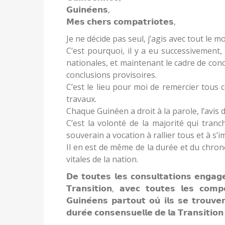
𝗚𝘂𝗶𝗻𝗲́𝗲𝗻𝘀,
𝗠𝗲𝘀 𝗰𝗵𝗲𝗿𝘀 𝗰𝗼𝗺𝗽𝗮𝘁𝗿𝗶𝗼𝘁𝗲𝘀,
Je ne décide pas seul, j’agis avec tout le m
C’est pourquoi, il y a eu successivement,
nationales, et maintenant le cadre de conc
conclusions provisoires.
C’est le lieu pour moi de remercier tous c
travaux.
Chaque Guinéen a droit à la parole, l’avis
C’est la volonté de la majorité qui tran
souverain a vocation à rallier tous et à s’
Il en est de même de la durée et du chro
vitales de la nation.
𝗗𝗲 𝘁𝗼𝘂𝘁𝗲𝘀 𝗹𝗲𝘀 𝗰𝗼𝗻𝘀𝘂𝗹𝘁𝗮𝘁𝗶𝗼𝗻𝘀 𝗲𝗻𝗴𝗮𝗴𝗲
𝗧𝗿𝗮𝗻𝘀𝗶𝘁𝗶𝗼𝗻, 𝗮𝘃𝗲𝗰 𝘁𝗼𝘂𝘁𝗲𝘀 𝗹𝗲𝘀 𝗰𝗼𝗺
𝗚𝘂𝗶𝗻𝗲́𝗲𝗻𝘀 𝗽𝗮𝗿𝘁𝗼𝘂𝘁 𝗼𝘂̀ 𝗶𝗹𝘀 𝘀𝗲 𝘁𝗿𝗼𝘂𝘃𝗲
𝗱𝘂𝗿𝗲́𝗲 𝗰𝗼𝗻𝘀𝗲𝗻𝘀𝘂𝗲𝗹𝗹𝗲 𝗱𝗲 𝗹𝗮 𝗧𝗿𝗮𝗻𝘀𝗶𝘁𝗶𝗼