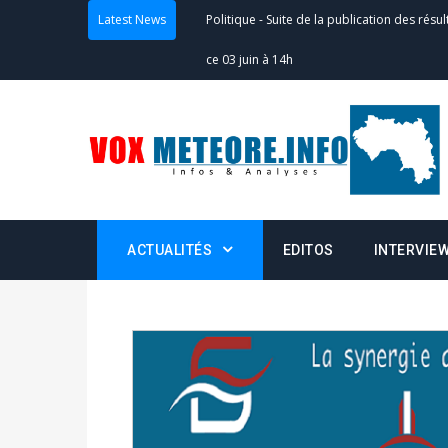
Latest News
Politique
-
Suite de la publication des résul
ce 03 juin à 14h
Politique
-
Suite de la publication des résul
– mardi 02 juin à 17h
Politique
-
Scrutins : la DGE active un centr
24h/24 et 7j/7
ACTUALITÉS
EDITOS
INTERVIE
Actualités
-
Double scrutin du 31 mai : fin
minuit
Actualités
-
Communiqué relatif à la délivra
Politique
-
Convocation des membres des 
Centralisation des Votes (CACV) à une pres