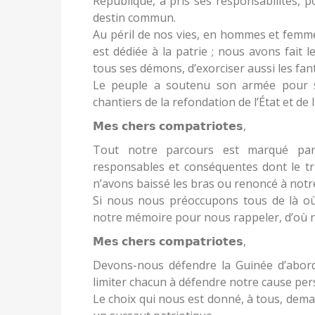
République, a pris ses responsabilités, p
destin commun.
Au péril de nos vies, en hommes et femme
est dédiée à la patrie ; nous avons fait 
tous ses démons, d’exorciser aussi les fan
Le peuple a soutenu son armée pour so
chantiers de la refondation de l’État et de 
𝗠𝗲𝘀 𝗰𝗵𝗲𝗿𝘀 𝗰𝗼𝗺𝗽𝗮𝘁𝗿𝗶𝗼𝘁𝗲𝘀,
Tout notre parcours est marqué par d
responsables et conséquentes dont le tr
n’avons baissé les bras ou renoncé à notre
Si nous nous préoccupons tous de là où
notre mémoire pour nous rappeler, d’où 
𝗠𝗲𝘀 𝗰𝗵𝗲𝗿𝘀 𝗰𝗼𝗺𝗽𝗮𝘁𝗿𝗶𝗼𝘁𝗲𝘀,
Devons-nous défendre la Guinée d’abo
limiter chacun à défendre notre cause pers
Le choix qui nous est donné, à tous, dema