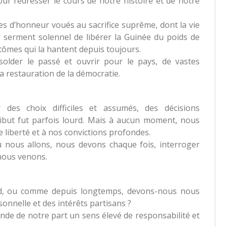
our redresser le cours de notre histoire et de notre
s d’honneur voués au sacrifice suprême, dont la vie
le serment solennel de libérer la Guinée du poids de
tômes qui la hantent depuis toujours.
lder le passé et ouvrir pour le pays, de vastes
la restauration de la démocratie.
es choix difficiles et assumés, des décisions
ibut fut parfois lourd. Mais à aucun moment, nous
 liberté et à nos convictions profondes.
 nous allons, nous devons chaque fois, interroger
nous venons.
rd, ou comme depuis longtemps, devons-nous nous
onnelle et des intérêts partisans ?
nde de notre part un sens élevé de responsabilité et