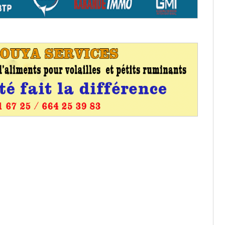
entants aux CACV (centralisation
it des cartes d’électeurs possible
os informations à transmettre
aux provisoires et des
: ce 4 juin à 18h