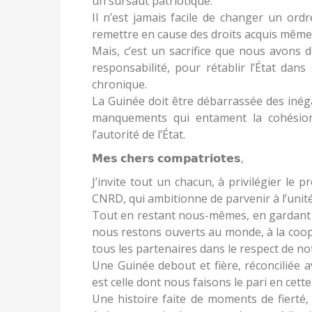
un sursaut patriotique.
Il n’est jamais facile de changer un ordr
remettre en cause des droits acquis même in
Mais, c’est un sacrifice que nous avons 
responsabilité, pour rétablir l’État dans s
chronique.
La Guinée doit être débarrassée des inégal
manquements qui entament la cohésion 
l’autorité de l’État.
𝗠𝗲𝘀 𝗰𝗵𝗲𝗿𝘀 𝗰𝗼𝗺𝗽𝗮𝘁𝗿𝗶𝗼𝘁𝗲𝘀,
J’invite tout un chacun, à privilégier le
CNRD, qui ambitionne de parvenir à l’unit
Tout en restant nous-mêmes, en gardant n
nous restons ouverts au monde, à la coopér
tous les partenaires dans le respect de no
Une Guinée debout et fière, réconciliée 
est celle dont nous faisons le pari en cette
Une histoire faite de moments de fierté