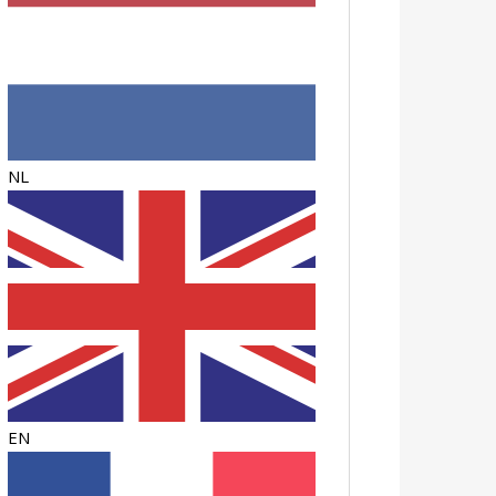
NL
EN