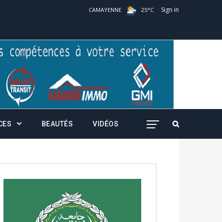
Sign in
CAMAYENNE
25
°
C
CES
BEAUTÉS
VIDÉOS