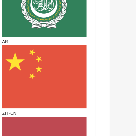
AR
ZH-CN