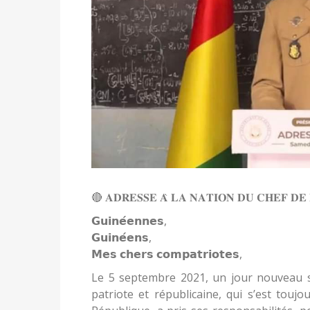
🔴 𝐀𝐃𝐑𝐄𝐒𝐒𝐄 𝐀̀ 𝐋𝐀 𝐍𝐀𝐓𝐈𝐎𝐍 𝐃𝐔 𝐂𝐇𝐄𝐅 𝐃𝐄 
𝗚𝘂𝗶𝗻𝗲́𝗲𝗻𝗻𝗲𝘀,
𝗚𝘂𝗶𝗻𝗲́𝗲𝗻𝘀,
𝗠𝗲𝘀 𝗰𝗵𝗲𝗿𝘀 𝗰𝗼𝗺𝗽𝗮𝘁𝗿𝗶𝗼𝘁𝗲𝘀,
Le 5 septembre 2021, un jour nouveau s
patriote et républicaine, qui s’est touj