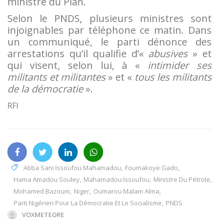
ministre du Plan.
Selon le PNDS, plusieurs ministres sont
injoignables par téléphone ce matin. Dans
un communiqué, le parti dénonce des
arrestations qu’il qualifie d’«
abusives
» et
qui visent, selon lui, à «
intimider ses
militants et militantes
» et «
tous les militants
de la démocratie
».
RFI
Abba Sani Issoufou Mahamadou
,
Foumakoye Gado
,
Hama Amadou Souley
,
Mahamadou Issoufou
,
Ministre Du Pétrole
,
Mohamed Bazoum
,
Niger
,
Oumarou Malam Alma
,
Parti Nigérien Pour La Démocratie Et Le Socialisme
,
PNDS
VOXMETEORE