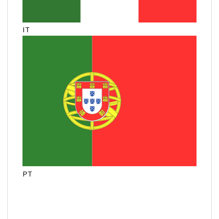
IT
PT