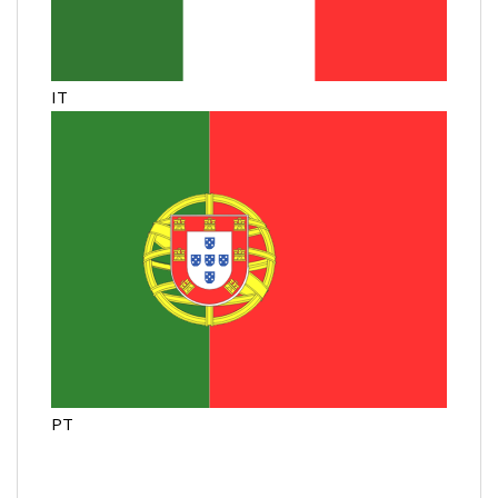
IT
PT