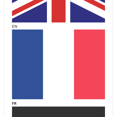
EN
FR