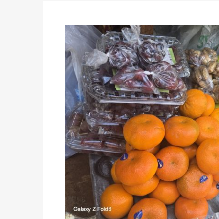
Politique
-
Candidats : désignez vos représ
des votes) avant le 16 mai à 16h
Politique
-
Double scrutin du 31 mai : retra
du 16 au 31 mai 2026
Politique
-
Délégués de bureaux de vote : v
avant le 16 mai 2026 à 16h
Politique
-
Proclamation des résultats glob
statistiques des législatives et communales 