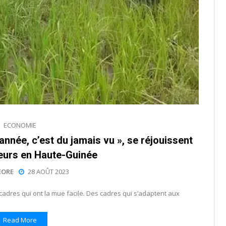
ECONOMIE
nnée, c’est du jamais vu », se réjouissent
teurs en Haute-Guinée
EORE
28 AOÛT 2023
 cadres qui ont la mue facile. Des cadres qui s’adaptent aux
Read More