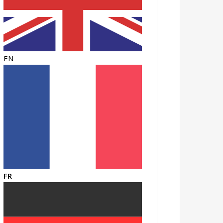
EN
FR