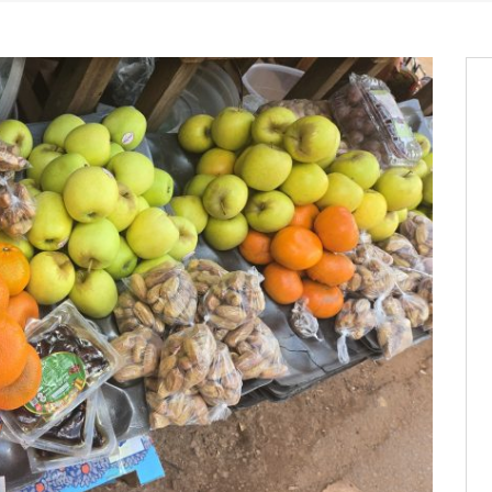
entants aux CACV (centralisation
it des cartes d’électeurs possible
os informations à transmettre
aux provisoires et des
: ce 4 juin à 18h