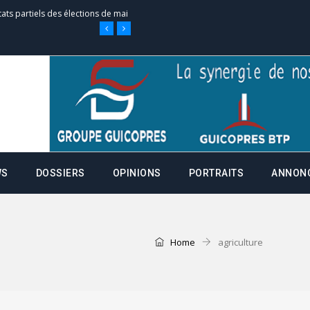
tats partiels des élections de mai
e d’appel, joignable au 105, ouvert
 des campagnes ce jeudi 28 mai à
WS
DOSSIERS
OPINIONS
PORTRAITS
ANNON
nce de la fiche de procuration
Commissions Administratives de
Home
agriculture
tation de serment et à une