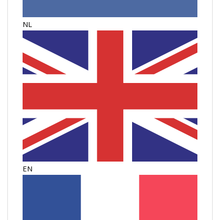
NL
EN