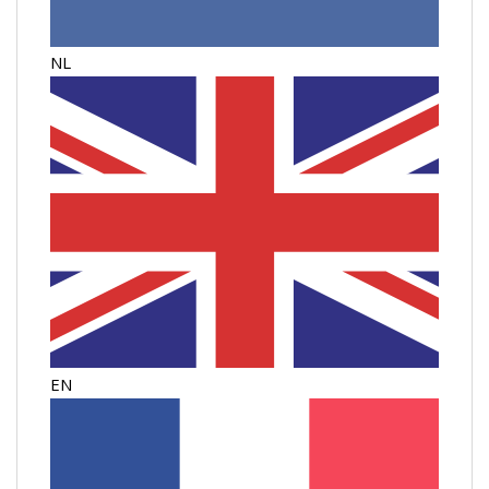
NL
EN