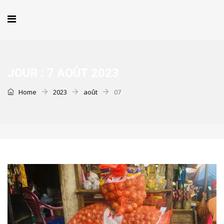
JOUR :
7 AOÛT 2023
Home
2023
août
07