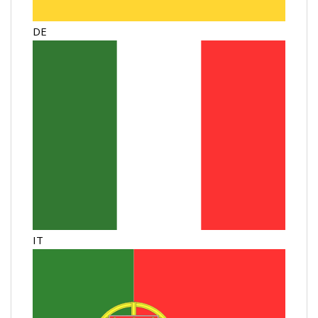
DE
IT