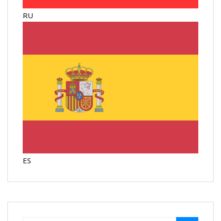
RU
ES