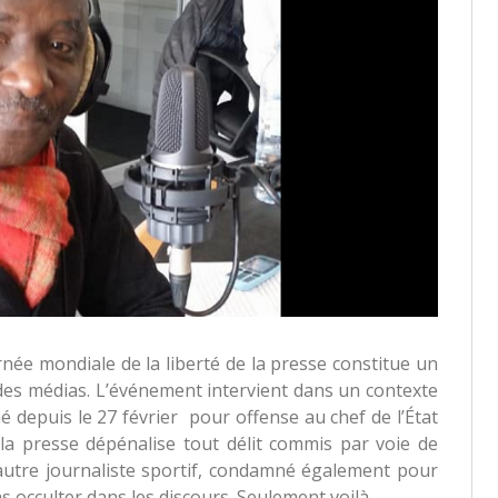
rnée mondiale de la liberté de la presse constitue un
es médias. L’événement intervient dans un contexte
depuis le 27 février pour offense au chef de l’État
 la presse dépénalise tout délit commis par voie de
autre journaliste sportif, condamné également pour
 occulter dans les discours. Seulement voilà.