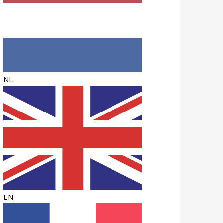
NL
EN