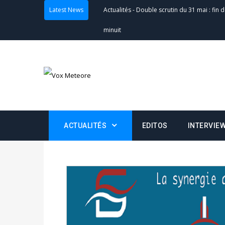
Latest News
Actualités
-
Double scrutin du 31 mai : fin
minuit
Actualités
-
Communiqué relatif à la délivra
Politique
-
Convocation des membres des 
Centralisation des Votes (CACV) à une pres
formation
ACTUALITÉS
EDITOS
INTERVIE
Politique
-
Candidats : désignez vos représ
des votes) avant le 16 mai à 16h
Politique
-
Double scrutin du 31 mai : retra
du 16 au 31 mai 2026
Politique
-
Délégués de bureaux de vote : v