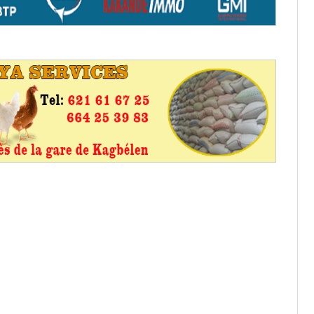
aux provisoires et des
: ce 4 juin à 18h
tats partiels des élections de mai
tats partiels des élections de mai
e d’appel, joignable au 105, ouvert