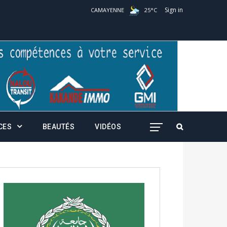
Sign in
CAMAYENNE
25
°
C
CES
BEAUTÉS
VIDÉOS