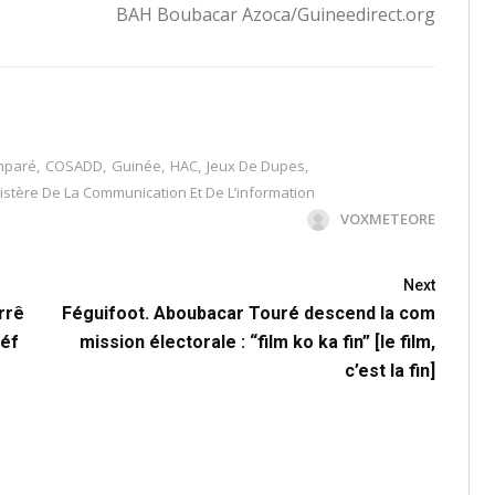
BAH Boubacar Azoca/Guineedirect.org
mparé
,
COSADD
,
Guinée
,
HAC
,
Jeux De Dupes
,
istère De La Communication Et De L’information
VOXMETEORE
Next
rrê
Féguifoot. Aboubacar Touré descend la com
réf
mission électorale : “film ko ka fin” [le film,
c’est la fin]