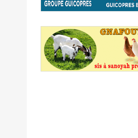
avant le 16 mai 2026 à 16h
Politique
-
Proclamation des résultats glob
statistiques des législatives et communales 
Politique
-
Suite de la publication des résul
ce 03 juin à 14h
Politique
-
Suite de la publication des résul
– mardi 02 juin à 17h
Politique
-
Scrutins : la DGE active un centr
24h/24 et 7j/7