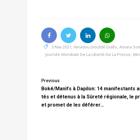
3 Mai 2021
,
Amadou Diouldé Diallo
,
Amara So
Journée Mondiale De La Liberté De La Presse
,
Min
Previous
Boké/Manifs à Dapilon: 14 manifestants a
tés et détenus à la Sûreté régionale, le p
et promet de les déférer…