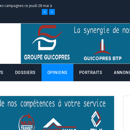
 des campagnes ce jeudi 28 mai à
nce de la fiche de procuration
Commissions Administratives de
tation de serment et à une
WS
DOSSIERS
OPINIONS
PORTRAITS
ANNON
entants aux CACV (centralisation
it des cartes d’électeurs possible
os informations à transmettre