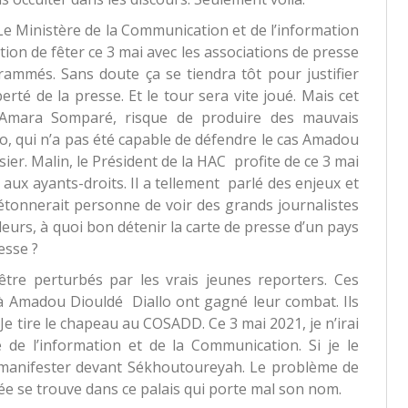
 Le Ministère de la Communication et de l’information
ntion de fêter ce 3 mai avec les associations de presse
ammés. Sans doute ça se tiendra tôt pour justifier
rté de la presse. Et le tour sera vite joué. Mais cet
 Amara Somparé, risque de produire des mauvais
lo, qui n’a pas été capable de défendre le cas Amadou
ier. Malin, le Président de la HAC profite de ce 3 mai
aux ayants-droits. Il a tellement parlé des enjeux et
’étonnerait personne de voir des grands journalistes
lleurs, à quoi bon détenir la carte de presse d’un pays
esse ?
être perturbés par les vrais jeunes reporters. Ces
n à Amadou Diouldé Diallo ont gagné leur combat. Ils
e tire le chapeau au COSADD. Ce 3 mai 2021, je n’irai
 de l’information et de la Communication. Si je le
r manifester devant Sékhoutoureyah. Le problème de
inée se trouve dans ce palais qui porte mal son nom.