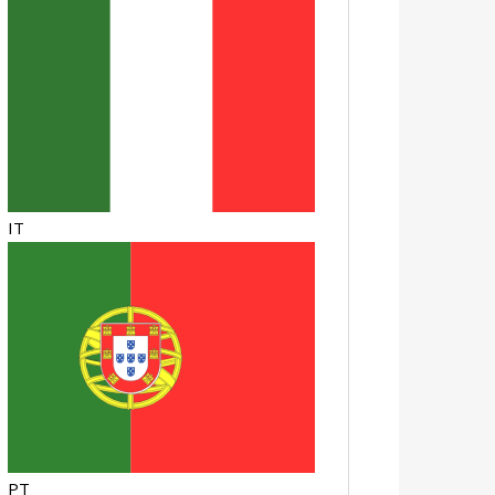
IT
PT