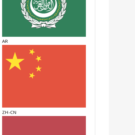
AR
ZH-CN