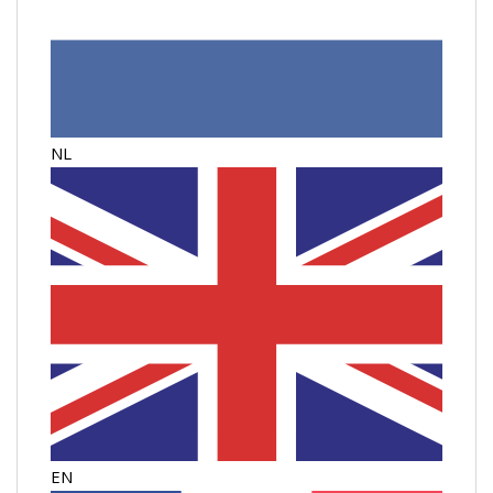
NL
EN