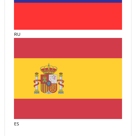
RU
ES