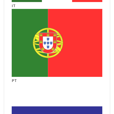
IT
PT