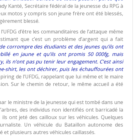
dy Kanté, Secrétaire fédéral de la jeunesse du RPG à
eux motos y compris son jeune frère ont été blessés,
légèrement blessé.
e l’UFDG d’être les commanditaires de l’attaque même
estimant que c’est un problème d’argent qui a fait
 de corrompre des étudiants et des jeunes qu’ils ont
abillé en jaune et qu’ils ont promis 50 000fg, mais
y, ils n’ont pas pu tenir leur engagement. C’est ainsi
ee-shirt, les ont déchirer, puis les échauffourées ont
ring de l’UFDG, rappelant que lui même et le maire
sion. Sur le chemin de retour, le même accueil a été
 par le ministre de la jeunesse qui est tombé dans une
arbres, des individus non identifiés ont barricadé la
ils ont jeté des cailloux sur les véhicules. Quelques
urnaliste. Un véhicule du Bataillon autonome des
 et plusieurs autres véhicules caillassés.