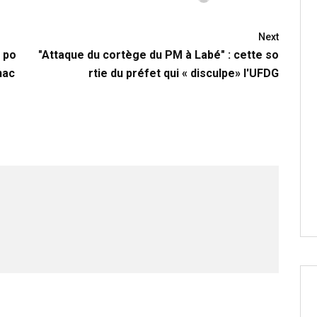
Next
n po
"Attaque du cortège du PM à Labé" : cette so
nac
rtie du préfet qui « disculpe» l'UFDG