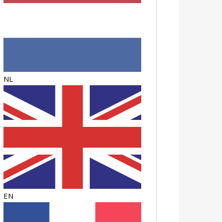
NL
EN