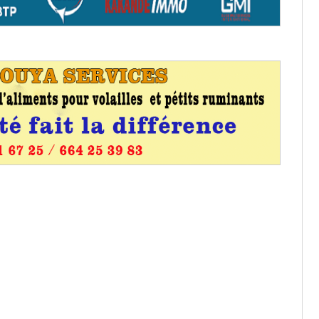
aux provisoires et des
: ce 4 juin à 18h
tats partiels des élections de mai
tats partiels des élections de mai
e d’appel, joignable au 105, ouvert