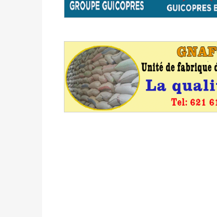
avant le 16 mai 2026 à 16h
Politique
-
Proclamation des résultats glob
statistiques des législatives et communales 
Politique
-
Suite de la publication des résul
ce 03 juin à 14h
Politique
-
Suite de la publication des résul
– mardi 02 juin à 17h
Politique
-
Scrutins : la DGE active un centr
24h/24 et 7j/7