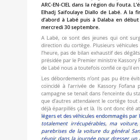
ARC-EN-CIEL dans la région du Fouta. L
Elhadj Saifoulaye Diallo de Labé. A la 
d’abord à Labé puis à Dalaba en début 
mercredi 30 septembre.
A Labé, ce sont des jeunes qui ont surgi
direction du cortège. Plusieurs véhicul
l’heure, pas de bilan exhaustif des dégât
présidée par le Premier ministre Kassory
de Labé nous a toutefois confié ce qu’il en 
Les débordements n’ont pas pu être évit
coïncidé à l’arrivée de Kassory Fofan
campagne se tenait dans l’enceinte du st
que d’autres attendaient le cortège tout 
déjà éparpillés çà et là. Ils ont donc été 
légers et des véhicules endommagés par le
totalement irrécupérables, ma voiture,
parebrises de la voiture du général S
réunir dans la journée pour dresser un 