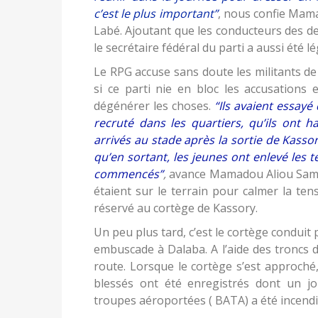
c’est le plus important”
, nous confie Mama
Labé. Ajoutant que les conducteurs des d
le secrétaire fédéral du parti a aussi été 
Le RPG accuse sans doute les militants d
si ce parti nie en bloc les accusations 
dégénérer les choses.
“Ils avaient essayé
recruté dans les quartiers, qu’ils ont h
arrivés au stade après la sortie de Kassor
qu’en sortant, les jeunes ont enlevé les t
commencés”
,
avance Mamadou Aliou Sampi
étaient sur le terrain pour calmer la ten
réservé au cortège de Kassory.
Un peu plus tard, c’est le cortège conduit
embuscade à Dalaba. A l’aide des troncs d’
route. Lorsque le cortège s’est approché, 
blessés ont été enregistrés dont un jo
troupes aéroportées ( BATA) a été incendié