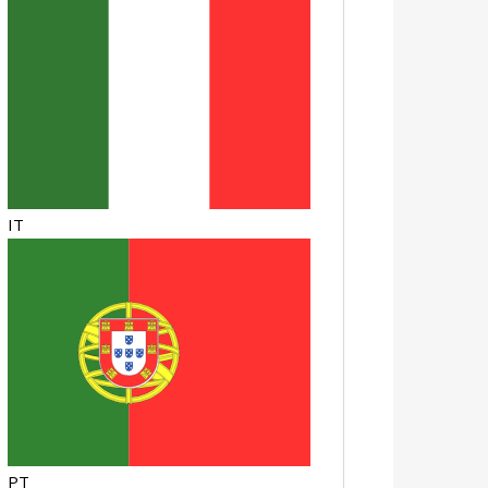
IT
PT