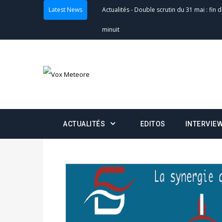
Latest News
Actualités
-
Double scrutin du 31 mai : fin
minuit
Actualités
-
Communiqué relatif à la délivra
Politique
-
Convocation des membres des 
Centralisation des Votes (CACV) à une pres
formation
ACTUALITÉS
EDITOS
INTERVIE
Politique
-
Candidats : désignez vos représ
des votes) avant le 16 mai à 16h
Politique
-
Double scrutin du 31 mai : retra
du 16 au 31 mai 2026
Politique
-
Délégués de bureaux de vote : v