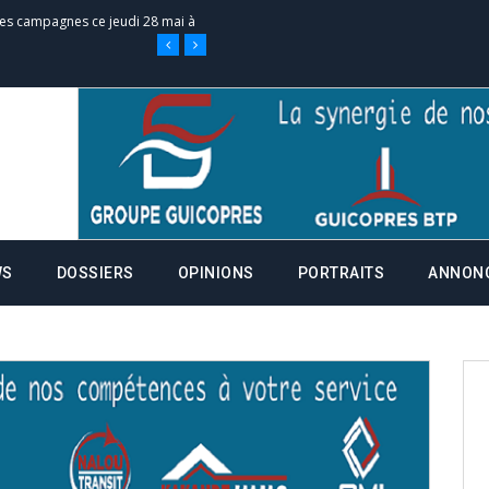
 des campagnes ce jeudi 28 mai à
nce de la fiche de procuration
Commissions Administratives de
tation de serment et à une
WS
DOSSIERS
OPINIONS
PORTRAITS
ANNON
entants aux CACV (centralisation
it des cartes d’électeurs possible
os informations à transmettre