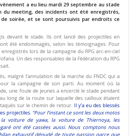
’évènement a eu lieu mardi 29 septembre au stade
fin du meeting, des incidents ont été enregistrés,
de soirée, et se sont poursuivis par endroits ce
s devant le stade. Ils ont lancé des projectiles en
es ont été endommagés, selon les témoignages. Pour
s enregistrés lors de la campagne du RPG arc-en-ciel
 Fofana. Un des responsables de la Fédération du RPG
sait.
és, malgré l’annulation de la marche du FNDC qui a
a pour la campagne de son parti. Au moment où la
ade, une foule de jeunes a encerclé le stade pendant
au long de la route sur laquelle des cailloux étaient
attaqués sur le chemin de retour.
Il y’a eu des blessés
s projectiles.
“Pour l’instant ce sont les deux motos
 la voiture de yawa, la voiture de Thiernoya, les
angaré ont été cassées aussi. Nous comptons nous
bilan exhaustif dénudé de toute passion parce que