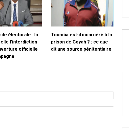
de électorale : la
Toumba est-il incarcéré à la
lle l’interdiction
prison de Coyah ? : ce que
uverture officielle
dit une source pénitentiaire
mpagne