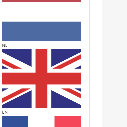
NL
EN