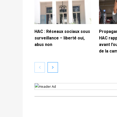
HAC : Réseaux sociaux sous
Propagan
surveillance – liberté oui,
HAC rappe
abus non
avant l’o
de la ca