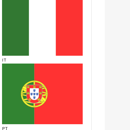
IT
PT