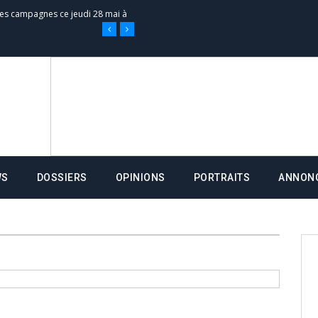
 des campagnes ce jeudi 28 mai à
nce de la fiche de procuration
Commissions Administratives de
tation de serment et à une
WS
DOSSIERS
OPINIONS
PORTRAITS
ANNON
entants aux CACV (centralisation
it des cartes d’électeurs possible
os informations à transmettre