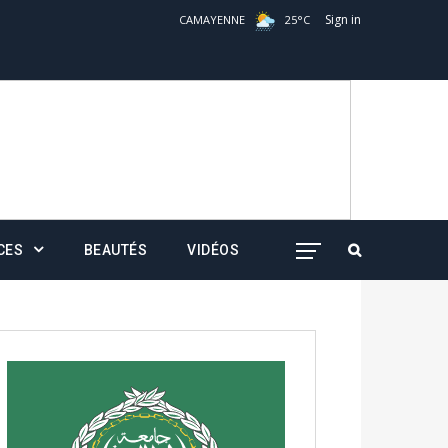
Sign in
CAMAYENNE
25
°
C
CES
BEAUTÉS
VIDÉOS