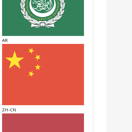
AR
ZH-CN