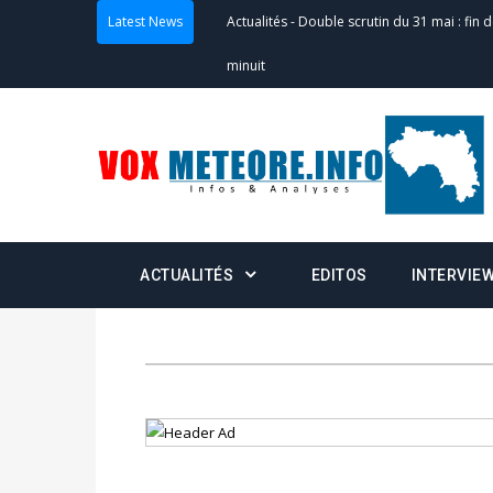
Actualités
-
Double scrutin du 31 mai : fin
Latest News
minuit
Actualités
-
Communiqué relatif à la délivra
Politique
-
Convocation des membres des 
Centralisation des Votes (CACV) à une pres
formation
ACTUALITÉS
EDITOS
INTERVIE
Politique
-
Candidats : désignez vos représ
des votes) avant le 16 mai à 16h
Politique
-
Double scrutin du 31 mai : retra
du 16 au 31 mai 2026
Politique
-
Délégués de bureaux de vote : v