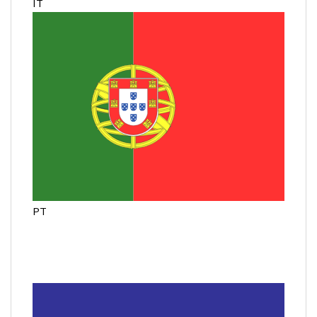
IT
PT