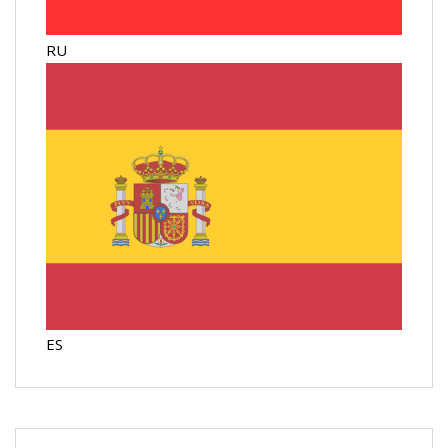
RU
ES