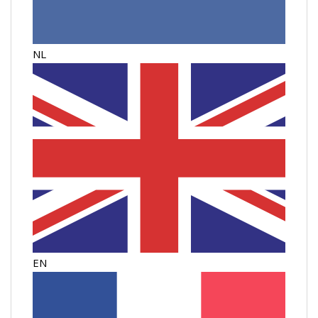
NL
EN