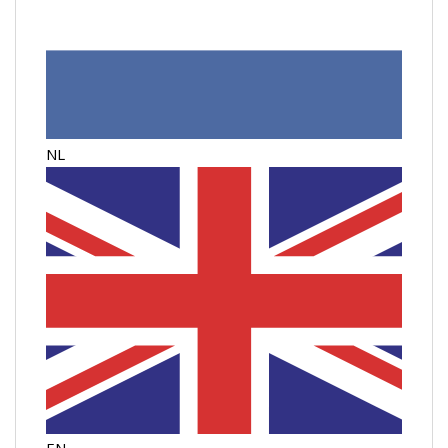
NL
EN