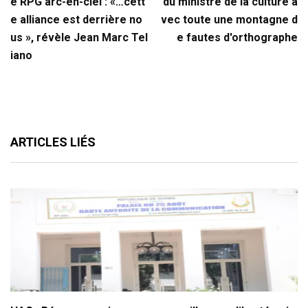
e RPG arc-en-ciel : «…cett
du ministre de la culture a
e alliance est derrière no
vec toute une montagne d
us », révèle Jean Marc Tel
e fautes d'orthographe
iano
ARTICLES LIÉS