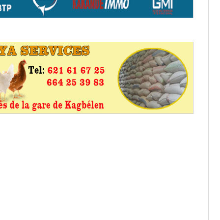
aux provisoires et des
: ce 4 juin à 18h
tats partiels des élections de mai
tats partiels des élections de mai
e d’appel, joignable au 105, ouvert