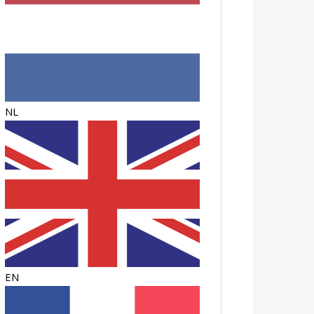
NL
EN