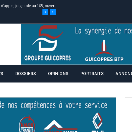
 des campagnes ce jeudi 28 mai à
nce de la fiche de procuration
Commissions Administratives de
tation de serment et à une
WS
DOSSIERS
OPINIONS
PORTRAITS
ANNON
entants aux CACV (centralisation
it des cartes d’électeurs possible
os informations à transmettre