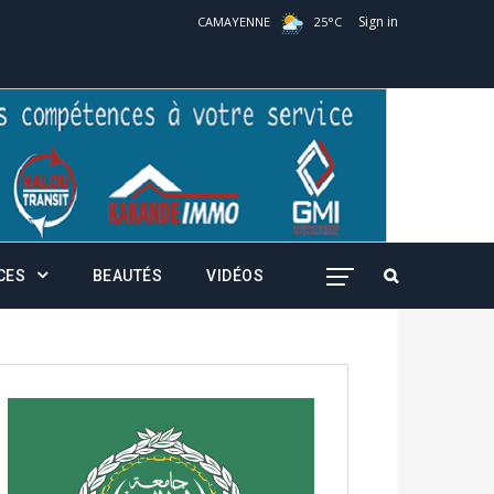
Sign in
CAMAYENNE
25
°
C
CES
BEAUTÉS
VIDÉOS