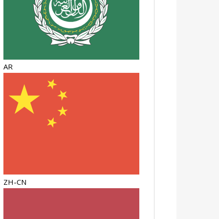
AR
ZH-CN