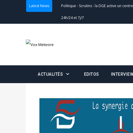
Latest News
Actualités
-
Double scrutin du 31 mai : fin
minuit
Actualités
-
Communiqué relatif à la délivra
Politique
-
Convocation des membres des 
Centralisation des Votes (CACV) à une pres
formation
ACTUALITÉS
EDITOS
INTERVIE
Politique
-
Candidats : désignez vos représ
des votes) avant le 16 mai à 16h
Politique
-
Double scrutin du 31 mai : retra
du 16 au 31 mai 2026
Politique
-
Délégués de bureaux de vote : v