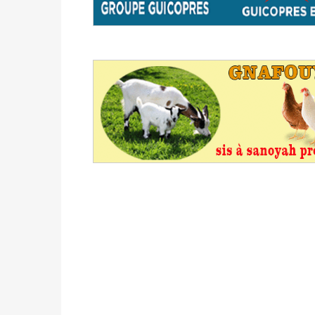
avant le 16 mai 2026 à 16h
Politique
-
Proclamation des résultats glob
statistiques des législatives et communales 
Politique
-
Suite de la publication des résul
ce 03 juin à 14h
Politique
-
Suite de la publication des résul
– mardi 02 juin à 17h
Politique
-
Scrutins : la DGE active un centr
24h/24 et 7j/7