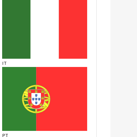
IT
PT