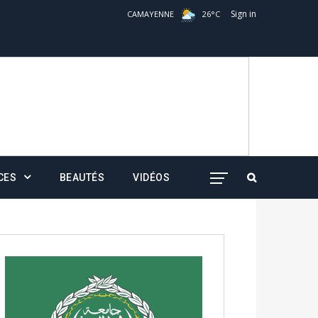
Sign in
CAMAYENNE
26
°
C
CES
BEAUTÉS
VIDÉOS