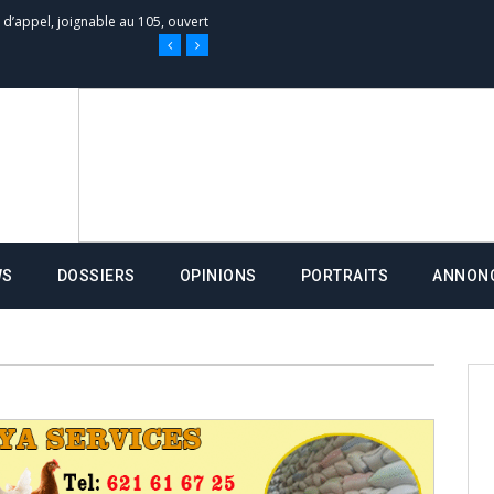
e d’appel, joignable au 105, ouvert
 des campagnes ce jeudi 28 mai à
nce de la fiche de procuration
Commissions Administratives de
WS
DOSSIERS
OPINIONS
PORTRAITS
ANNON
tation de serment et à une
entants aux CACV (centralisation
it des cartes d’électeurs possible