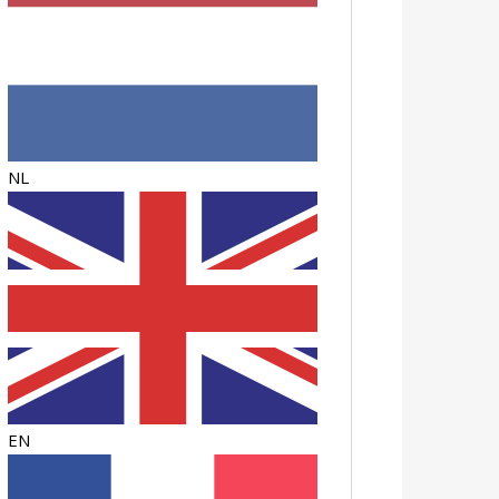
NL
EN