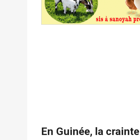
du 16 au 31 mai 2026
Politique
-
Délégués de bureaux de vote : v
avant le 16 mai 2026 à 16h
Politique
-
Proclamation des résultats glob
statistiques des législatives et communales 
Politique
-
Suite de la publication des résul
ce 03 juin à 14h
Politique
-
Suite de la publication des résul
– mardi 02 juin à 17h
En Guinée, la craint