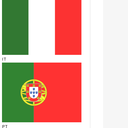
IT
PT