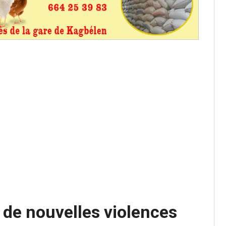
os informations à transmettre
aux provisoires et des
: ce 4 juin à 18h
tats partiels des élections de mai
tats partiels des élections de mai
e de nouvelles violences