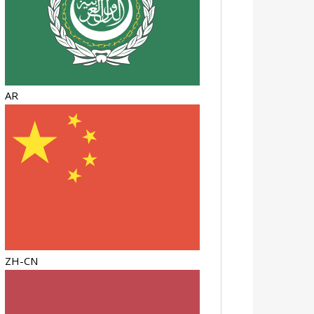
AR
ZH-CN