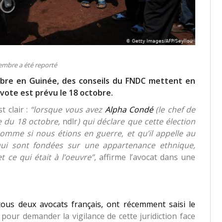
embre a été reporté
mbre en Guinée, des conseils du FNDC mettent en
vote est prévu le 18 octobre.
 clair :
“lorsque vous avez
Alpha Condé
(le chef de
le du 18 octobre,
ndlr
) qui déclare que cette élection
comme si nous étions en guerre, et qu’il appelle au
qui sont fondées sur une appartenance ethnique,
t ce qui était à l’oeuvre”
, affirme l’avocat dans une
ous deux avocats français, ont récemment saisi le
pour demander la vigilance de cette juridiction face