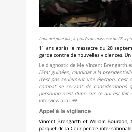
Annoncé pour juin, le procès du massacre du 28 sept
11 ans après le massacre du 28 septe
garde contre de nouvelles violences. Un 
Le diagnostic de Me Vincent Brengarth est
l’Etat guinéen, candidat à la présidentiel
n’est pas seulement une élection, c’est 
combat se servant de considérations 
personne n’est dupe sur ce qui est fait e
interview à la DW.
Appel à la vigilance
Vincent Brengarth et William Bourdon, t
parquet de la Cour pénale internationale