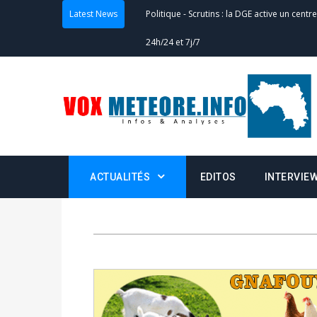
Latest News
Politique
-
Scrutins : la DGE active un centr
24h/24 et 7j/7
Actualités
-
Double scrutin du 31 mai : fin
minuit
Actualités
-
Communiqué relatif à la délivra
Politique
-
Convocation des membres des 
ACTUALITÉS
EDITOS
INTERVIE
Centralisation des Votes (CACV) à une pres
formation
Politique
-
Candidats : désignez vos représ
des votes) avant le 16 mai à 16h
Politique
-
Double scrutin du 31 mai : retra