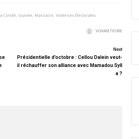
ha Condé
,
Guinée
,
Massacre
,
Violences Électorales
VOXMETEORE
Next
 se
Présidentielle d'octobre : Cellou Dalein veut-
e
il réchauffer son alliance avec Mamadou Syll
a ?