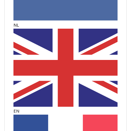
NL
EN