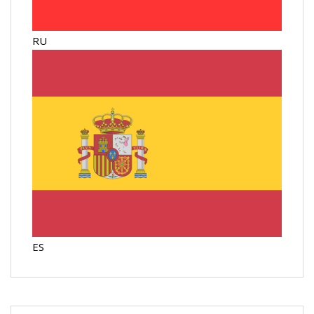
RU
ES