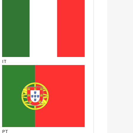
IT
PT