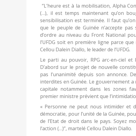
‘’L’heure est à la mobilisation, Alpha Co
(…), il est temps maintenant qu’on boug
sensibilisation est terminée. Il faut qu’
que le peuple de Guinée n’accepte pas s
d’ordre au niveau du Front National pour
l’UFDG soit en première ligne parce que 
Cellou Dalein Diallo, le leader de l’UFDG.
Le parti au pouvoir, RPG arc-en-ciel et 
D’abord sur le projet de nouvelle constitu
pas l’unanimité depuis son annonce. De
interdites en Guinée. Le gouvernement a r
capitale notamment dans les zones favo
premier ministre prévient que l’intimidati
« Personne ne peut nous intimider et 
démocratie, pour l’unité de la Guinée, pour
de l’Etat de droit dans le pays. Soyez mob
l’action (…)’’, martelé Cellou Dalein Diallo.