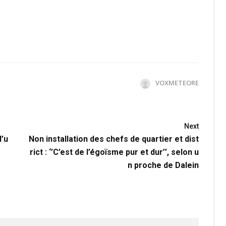
VOXMETEORE
Next
d’u
Non installation des chefs de quartier et dist
rict : ‘’C’est de l’égoïsme pur et dur’’, selon u
n proche de Dalein