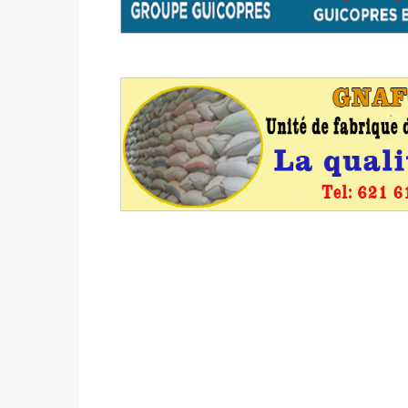
avant le 16 mai 2026 à 16h
Politique
-
Proclamation des résultats glob
statistiques des législatives et communales 
Politique
-
Suite de la publication des résul
ce 03 juin à 14h
Politique
-
Suite de la publication des résul
– mardi 02 juin à 17h