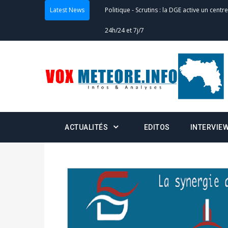
24h/24 et 7j/7
Latest News
Actualités
-
Double scrutin du 31 mai : fin
minuit
Actualités
-
Communiqué relatif à la délivra
Politique
-
Convocation des membres des 
Centralisation des Votes (CACV) à une pres
formation
ACTUALITÉS
EDITOS
INTERVIE
Politique
-
Candidats : désignez vos représ
des votes) avant le 16 mai à 16h
Politique
-
Double scrutin du 31 mai : retra
du 16 au 31 mai 2026
Politique
-
Délégués de bureaux de vote : v