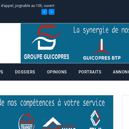
 des campagnes ce jeudi 28 mai à
nce de la fiche de procuration
Commissions Administratives de
tation de serment et à une
WS
DOSSIERS
OPINIONS
PORTRAITS
ANNON
entants aux CACV (centralisation
it des cartes d’électeurs possible
os informations à transmettre