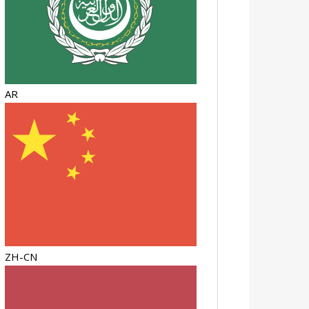
AR
ZH-CN