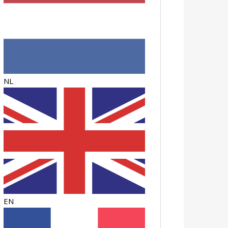
NL
EN