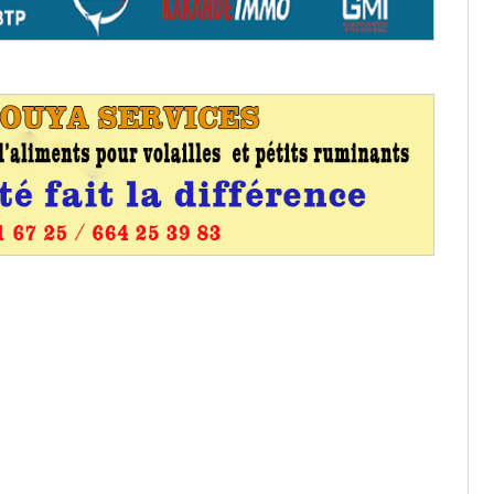
aux provisoires et des
: ce 4 juin à 18h
tats partiels des élections de mai
tats partiels des élections de mai