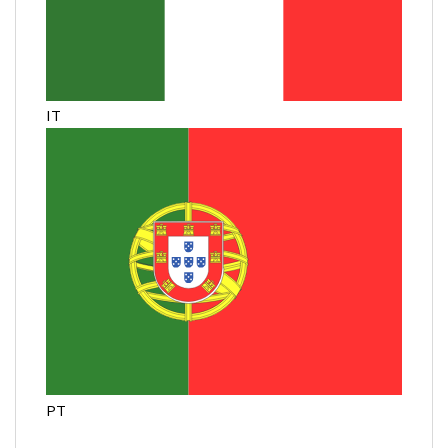
IT
PT