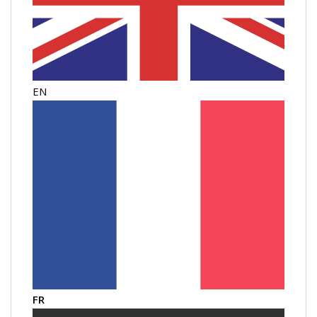
EN
FR