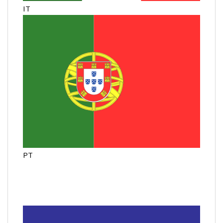
IT
PT