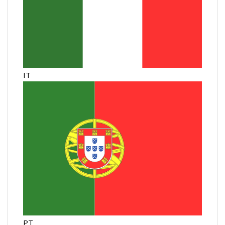
IT
PT