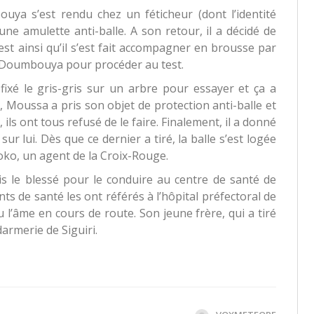
ya s’est rendu chez un féticheur (dont l’identité
ne amulette anti-balle. A son retour, il a décidé de
C’est ainsi qu’il s’est fait accompagner en brousse par
n Doumbouya pour procéder au test.
d fixé le gris-gris sur un arbre pour essayer et ça a
e, Moussa a pris son objet de protection anti-balle et
 ils ont tous refusé de le faire. Finalement, il a donné
r sur lui. Dès que ce dernier a tiré, la balle s’est logée
oko, un agent de la Croix-Rouge.
 le blessé pour le conduire au centre de santé de
nts de santé les ont référés à l’hôpital préfectoral de
l’âme en cours de route. Son jeune frère, qui a tiré
darmerie de Siguiri.