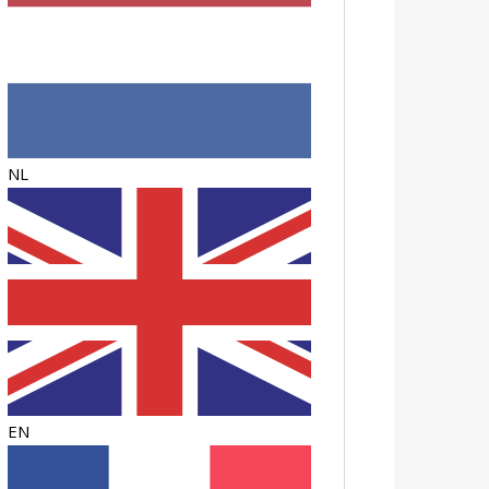
NL
EN