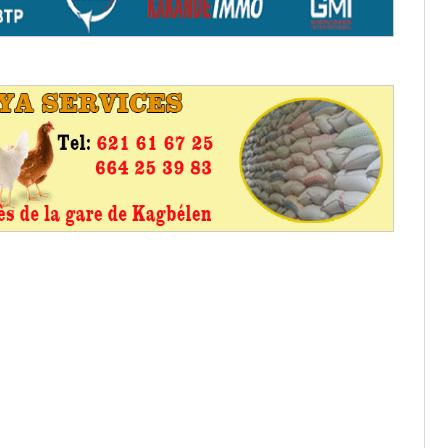
os informations à transmettre
aux provisoires et des
: ce 4 juin à 18h
tats partiels des élections de mai
tats partiels des élections de mai