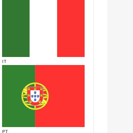
IT
PT