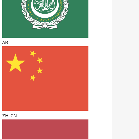
AR
ZH-CN