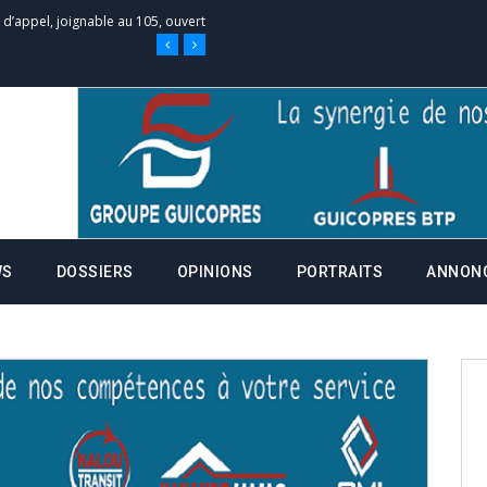
e d’appel, joignable au 105, ouvert
 des campagnes ce jeudi 28 mai à
nce de la fiche de procuration
Commissions Administratives de
WS
DOSSIERS
OPINIONS
PORTRAITS
ANNON
tation de serment et à une
entants aux CACV (centralisation
it des cartes d’électeurs possible