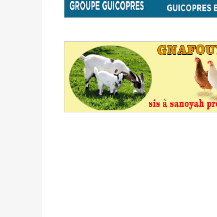
du 16 au 31 mai 2026
Politique
-
Délégués de bureaux de vote : v
avant le 16 mai 2026 à 16h
Politique
-
Proclamation des résultats glob
statistiques des législatives et communales 
Politique
-
Suite de la publication des résul
ce 03 juin à 14h
Politique
-
Suite de la publication des résul
– mardi 02 juin à 17h