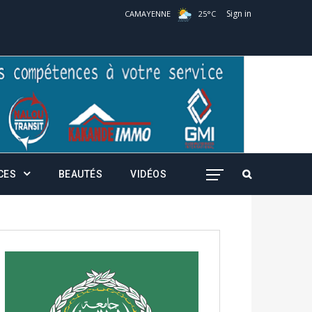
Sign in
CAMAYENNE
25
°
C
CES
BEAUTÉS
VIDÉOS