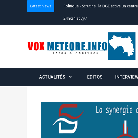
Latest News
Politique
-
Scrutins : la DGE active un centr
24h/24 et 7j/7
Actualités
-
Double scrutin du 31 mai : fin
minuit
Actualités
-
Communiqué relatif à la délivra
Politique
-
Convocation des membres des 
ACTUALITÉS
EDITOS
INTERVIE
Centralisation des Votes (CACV) à une pres
formation
Politique
-
Candidats : désignez vos représ
des votes) avant le 16 mai à 16h
Politique
-
Double scrutin du 31 mai : retra