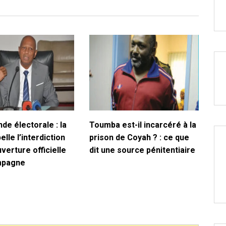
de électorale : la
Toumba est-il incarcéré à la
lle l’interdiction
prison de Coyah ? : ce que
uverture officielle
dit une source pénitentiaire
mpagne