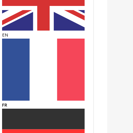
EN
FR