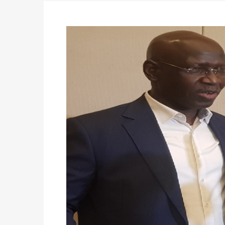
avant le 16 mai 2026 à 16h
Politique
-
Proclamation des résultats glob
statistiques des législatives et communales 
Politique
-
Suite de la publication des résul
ce 03 juin à 14h
Politique
-
Suite de la publication des résul
– mardi 02 juin à 17h
Politique
-
Scrutins : la DGE active un centr
24h/24 et 7j/7