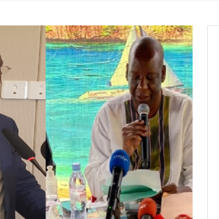
aux provisoires et des
: ce 4 juin à 18h
tats partiels des élections de mai
tats partiels des élections de mai
e d’appel, joignable au 105, ouvert