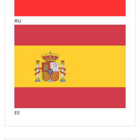
RU
ES