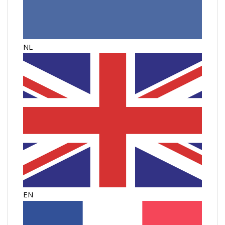
NL
EN