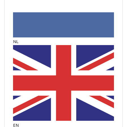
NL
EN