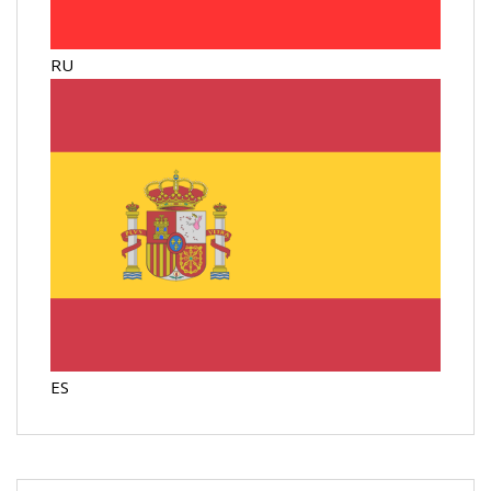
RU
ES