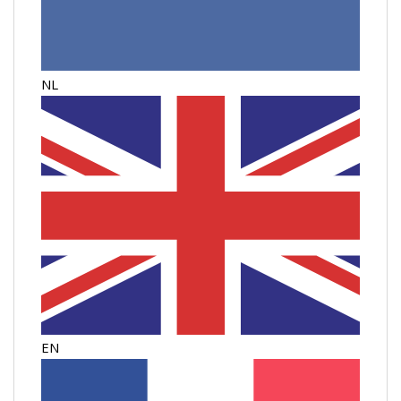
NL
EN