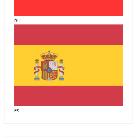
RU
ES