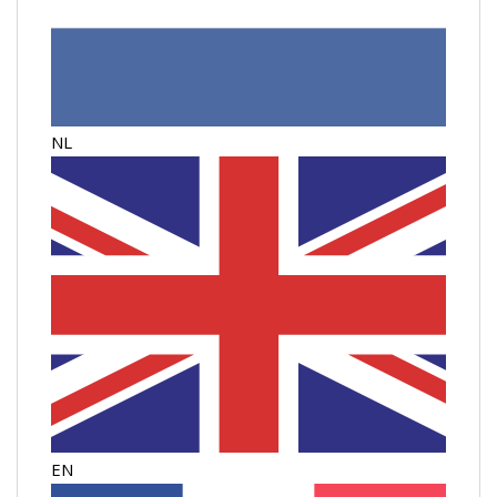
NL
EN