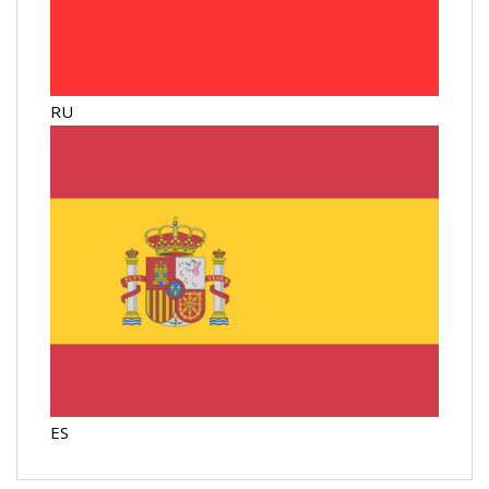
RU
ES