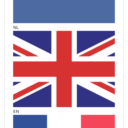
NL
EN