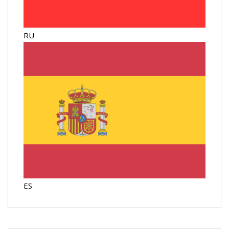
RU
ES