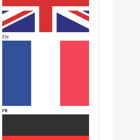
EN
FR