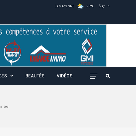
Sign in
CAMAYENNE
25
°
C
CES
BEAUTÉS
VIDÉOS
inée