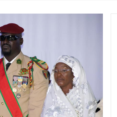
it des cartes d’électeurs possible
os informations à transmettre
aux provisoires et des
: ce 4 juin à 18h
tats partiels des élections de mai