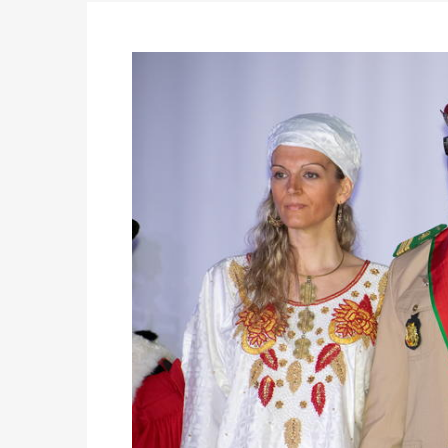
des votes) avant le 16 mai à 16h
Politique
-
Double scrutin du 31 mai : retra
du 16 au 31 mai 2026
Politique
-
Délégués de bureaux de vote : v
avant le 16 mai 2026 à 16h
Politique
-
Proclamation des résultats glob
statistiques des législatives et communales 
Politique
-
Suite de la publication des résul
ce 03 juin à 14h