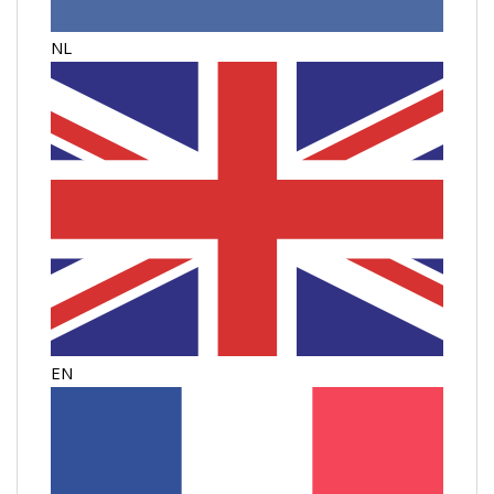
NL
EN