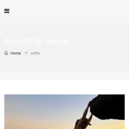
ÉTIQUETTE :
SELFIE
Home
selfie