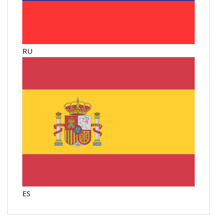
RU
ES