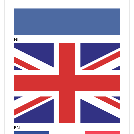
NL
EN