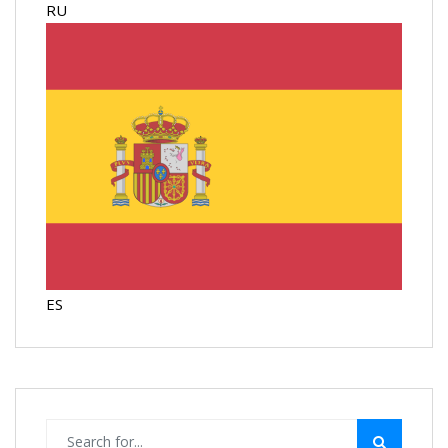
RU
ES