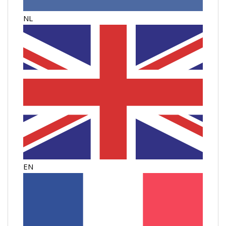
NL
EN