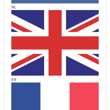
NL
EN