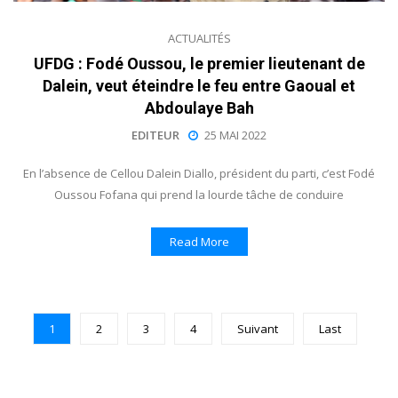
ACTUALITÉS
UFDG : Fodé Oussou, le premier lieutenant de
Dalein, veut éteindre le feu entre Gaoual et
Abdoulaye Bah
EDITEUR
25 MAI 2022
En l’absence de Cellou Dalein Diallo, président du parti, c’est Fodé
Oussou Fofana qui prend la lourde tâche de conduire
Read More
1
2
3
4
Suivant
Last