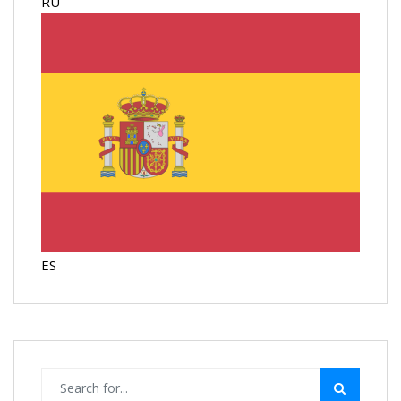
RU
ES