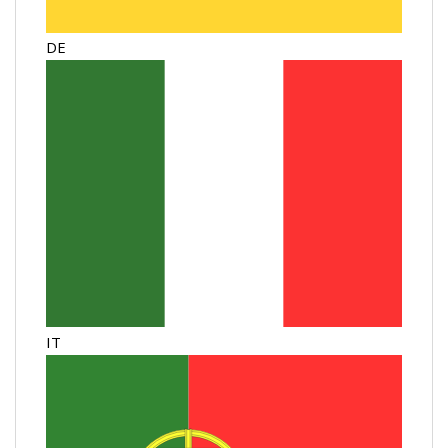
DE
IT