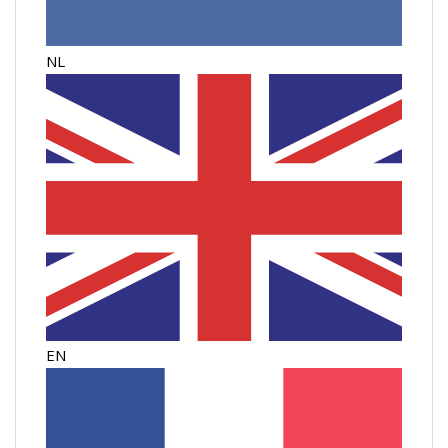
NL
EN