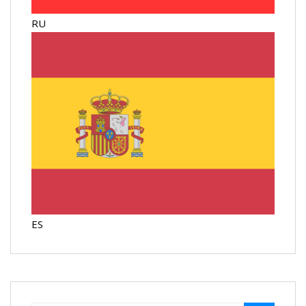
RU
ES