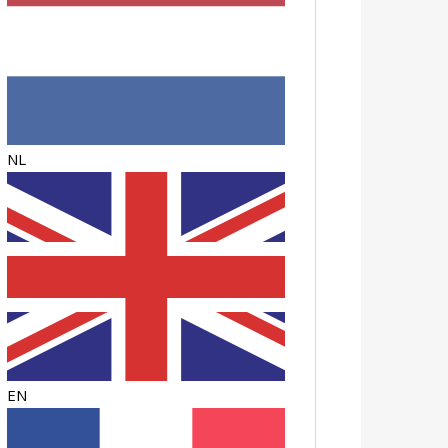
NL
EN