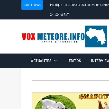
Latest News
24h/24 et 7j/7
Actualités
-
Double scrutin du 31 mai : fin
minuit
Actualités
-
Communiqué relatif à la délivra
Politique
-
Convocation des membres des 
Centralisation des Votes (CACV) à une pres
ACTUALITÉS
EDITOS
INTERVIE
formation
Politique
-
Candidats : désignez vos représ
des votes) avant le 16 mai à 16h
Politique
-
Double scrutin du 31 mai : retra
du 16 au 31 mai 2026