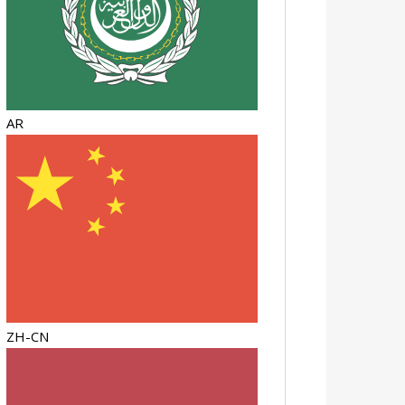
AR
ZH-CN