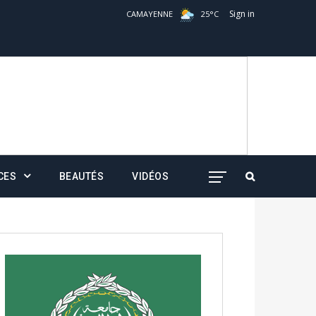
Sign in
CAMAYENNE
25
°
C
CES
BEAUTÉS
VIDÉOS