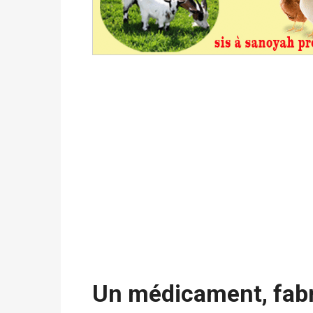
Politique
-
Délégués de bureaux de vote : v
avant le 16 mai 2026 à 16h
Politique
-
Proclamation des résultats glob
statistiques des législatives et communales 
Politique
-
Suite de la publication des résul
ce 03 juin à 14h
Politique
-
Suite de la publication des résul
– mardi 02 juin à 17h
Un médicament, fabr