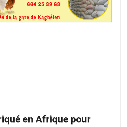
os informations à transmettre
aux provisoires et des
: ce 4 juin à 18h
tats partiels des élections de mai
tats partiels des élections de mai
iqué en Afrique pour