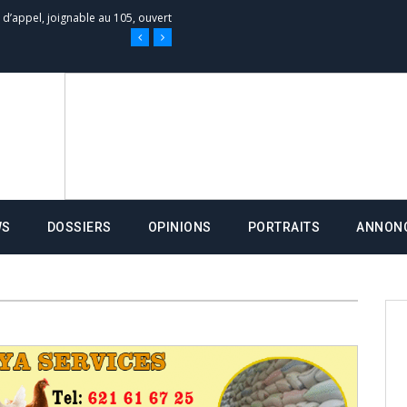
 des campagnes ce jeudi 28 mai à
nce de la fiche de procuration
Commissions Administratives de
tation de serment et à une
WS
DOSSIERS
OPINIONS
PORTRAITS
ANNON
entants aux CACV (centralisation
it des cartes d’électeurs possible