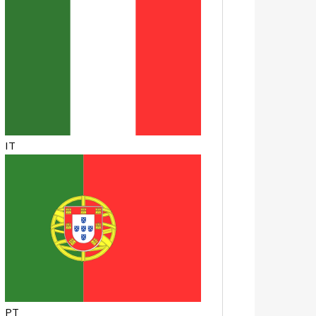
IT
PT