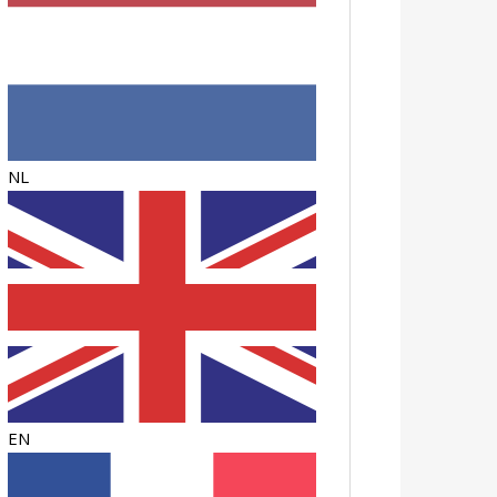
NL
EN