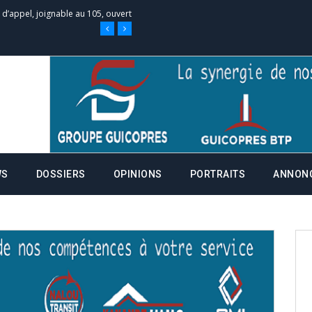
e d’appel, joignable au 105, ouvert
 des campagnes ce jeudi 28 mai à
nce de la fiche de procuration
Commissions Administratives de
WS
DOSSIERS
OPINIONS
PORTRAITS
ANNON
tation de serment et à une
entants aux CACV (centralisation
it des cartes d’électeurs possible