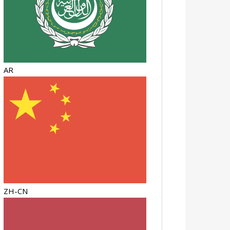
AR
ZH-CN