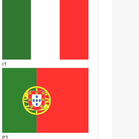
IT
PT