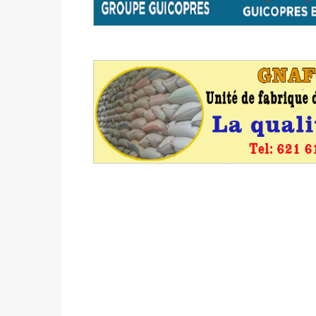
du 16 au 31 mai 2026
Politique
-
Délégués de bureaux de vote : v
avant le 16 mai 2026 à 16h
Politique
-
Proclamation des résultats glob
statistiques des législatives et communales 
Politique
-
Suite de la publication des résul
ce 03 juin à 14h
Politique
-
Suite de la publication des résul
– mardi 02 juin à 17h