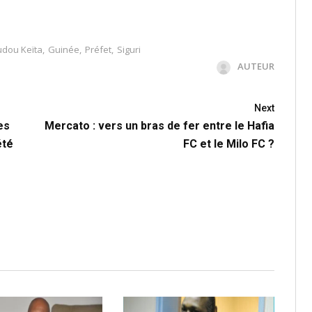
dou Keïta
,
Guinée
,
Préfet
,
Siguri
AUTEUR
Next
es
Mercato : vers un bras de fer entre le Hafia
été
FC et le Milo FC ?