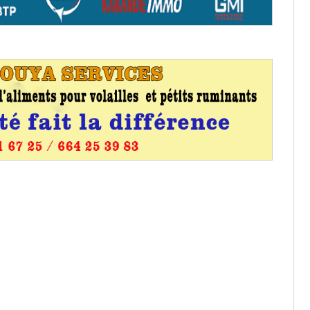
os informations à transmettre
aux provisoires et des
: ce 4 juin à 18h
tats partiels des élections de mai
tats partiels des élections de mai