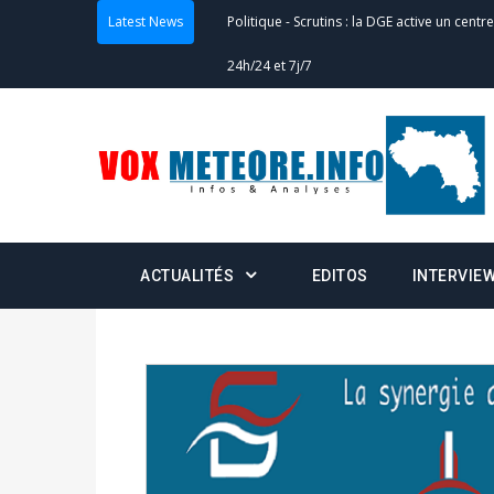
Latest News
Politique
-
Scrutins : la DGE active un centr
24h/24 et 7j/7
Actualités
-
Double scrutin du 31 mai : fin
minuit
Actualités
-
Communiqué relatif à la délivra
Politique
-
Convocation des membres des 
ACTUALITÉS
EDITOS
INTERVIE
Centralisation des Votes (CACV) à une pres
formation
Politique
-
Candidats : désignez vos représ
des votes) avant le 16 mai à 16h
Politique
-
Double scrutin du 31 mai : retra