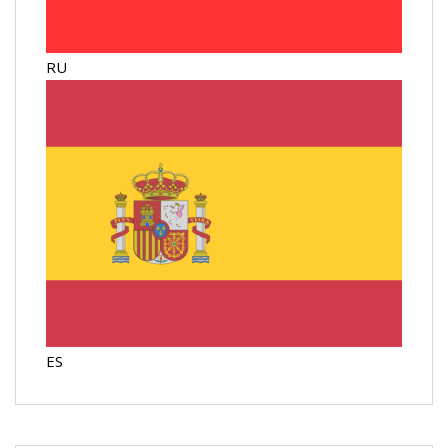
RU
ES