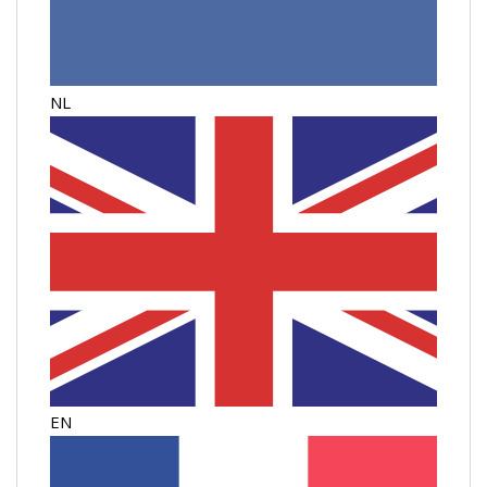
NL
EN