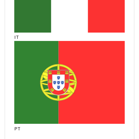
IT
PT