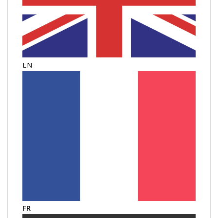
EN
FR