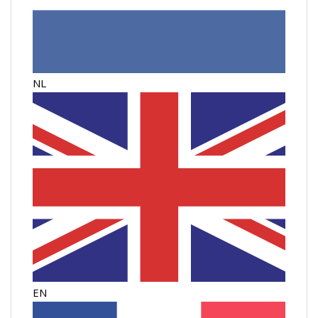
NL
EN