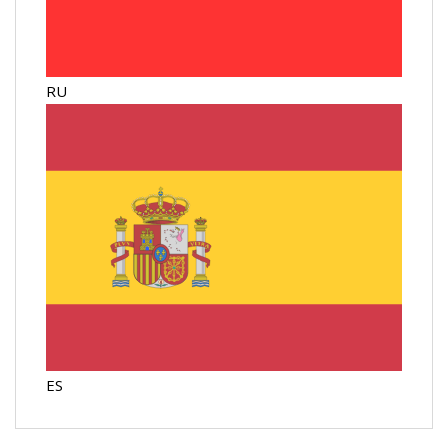
RU
ES