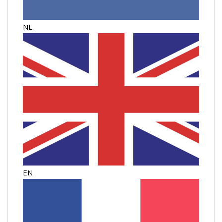
NL
EN