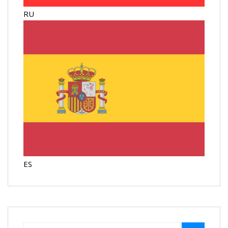
RU
ES