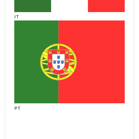
IT
PT