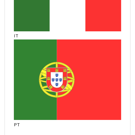
IT
PT