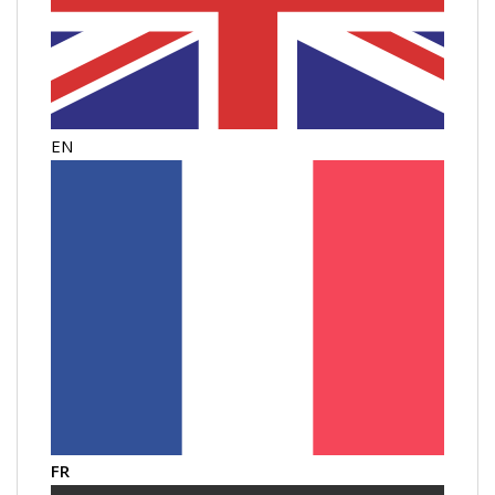
EN
FR