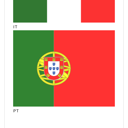
IT
PT